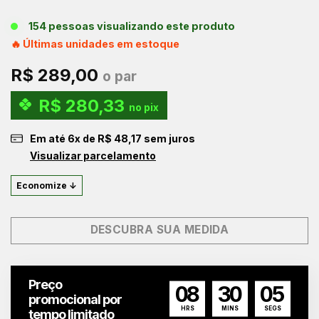
154 pessoas visualizando este produto
🔥 Últimas unidades em estoque
R$
289,00
o par
R$
280,33
no pix
Em até
6
x de
R$
48,17
sem juros
Visualizar parcelamento
Economize ↓
DESCUBRA SUA MEDIDA
Preço
08
30
04
promocional por
HRS
MINS
SEGS
tempo limitado