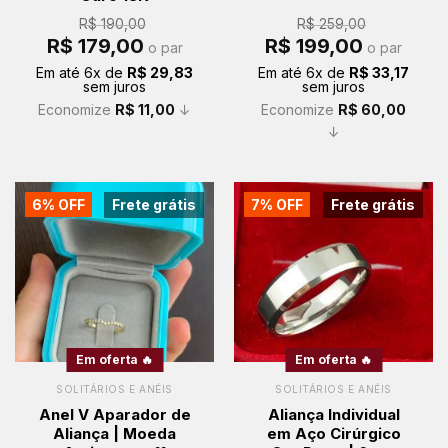
R$
190,00
R$
259,00
O
O
O
O
R$
179,00
R$
199,00
o par
o par
preço
preço
preço
preço
original
atual
original
atual
Em até
6
x de
R$
29,83
Em até
6
x de
R$
33,17
era:
é:
era:
é:
sem juros
sem juros
R$ 190,00.
R$ 179,00.
R$ 259,00.
R$ 199,00.
Economize
R$
11,00
↓
Economize
R$
60,00
↓
6% OFF
Frete grátis
7% OFF
Frete grátis
Em oferta 🔥
Em oferta 🔥
SOLITÁRIOS E ANÉIS
SOLITÁRIOS E ANÉIS
Anel V Aparador de
Aliança Individual
Aliança | Moeda
em Aço Cirúrgico