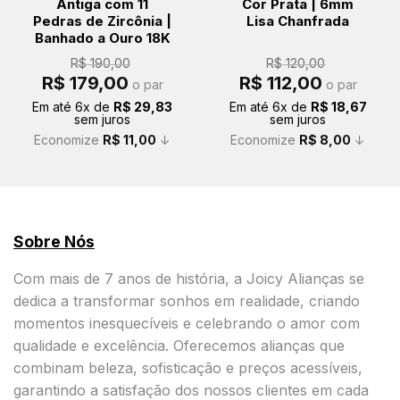
Antiga com 11
Cor Prata | 6mm
Pedras de Zircônia |
Lisa Chanfrada
Banhado a Ouro 18K
R$
190,00
R$
120,00
O
O
O
O
R$
179,00
R$
112,00
o par
o par
preço
preço
preço
preço
original
atual
original
atual
Em até
6
x de
R$
29,83
Em até
6
x de
R$
18,67
era:
é:
era:
é:
sem juros
sem juros
R$ 190,00.
R$ 179,00.
R$ 120,00.
R$ 112,00.
Economize
R$
11,00
↓
Economize
R$
8,00
↓
Sobre Nós
Com mais de 7 anos de história, a Joicy Alianças se
dedica a transformar sonhos em realidade, criando
momentos inesquecíveis e celebrando o amor com
qualidade e excelência. Oferecemos alianças que
combinam beleza, sofisticação e preços acessíveis,
garantindo a satisfação dos nossos clientes em cada