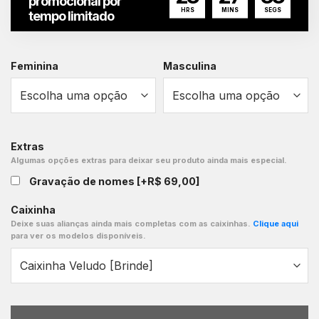
promocional por
HRS
MINS
SEGS
tempo limitado
Feminina
Masculina
Extras
Algumas opções extras para deixar seu produto ainda mais especial.
Gravação de nomes
[+R$ 69,00]
Caixinha
Deixe suas alianças ainda mais completas com as caixinhas.
Clique aqui
para ver os modelos disponíveis.