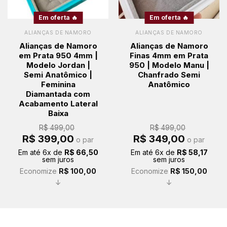
Em oferta 🔥
Em oferta 🔥
ALIANÇAS DE NAMORO
ALIANÇAS DE NAMORO
Alianças de Namoro
Alianças de Namoro
em Prata 950 4mm |
Finas 4mm em Prata
Modelo Jordan |
950 | Modelo Manu |
Semi Anatômico |
Chanfrado Semi
Feminina
Anatômico
Diamantada com
Acabamento Lateral
Baixa
R$
499,00
R$
499,00
O
O
O
O
R$
399,00
R$
349,00
o par
o par
preço
preço
preço
preço
original
atual
original
atual
Em até
6
x de
R$
66,50
Em até
6
x de
R$
58,17
era:
é:
era:
é:
sem juros
sem juros
R$ 499,00.
R$ 399,00.
R$ 499,00.
R$ 349,00.
Economize
R$
100,00
Economize
R$
150,00
↓
↓