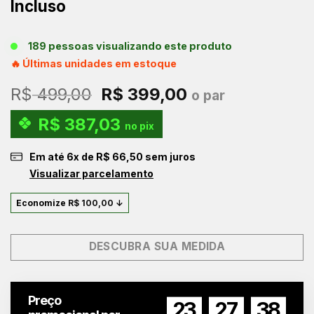
Incluso
189 pessoas visualizando este produto
🔥 Últimas unidades em estoque
O
O
R$
499,00
R$
399,00
o par
preço
preço
R$
387,03
original
atual
no pix
era:
é:
Em até
6
x de
R$
66,50
sem juros
R$ 499,00.
R$ 399,00.
Visualizar parcelamento
Economize
R$
100,00
↓
DESCUBRA SUA MEDIDA
Preço
23
27
37