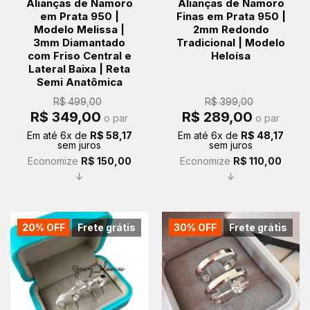
Alianças de Namoro
Alianças de Namoro
em Prata 950 |
Finas em Prata 950 |
Modelo Melissa |
2mm Redondo
3mm Diamantado
Tradicional | Modelo
com Friso Central e
Heloísa
Lateral Baixa | Reta
Semi Anatômica
R$
499,00
R$
399,00
O
O
O
O
R$
349,00
R$
289,00
o par
o par
preço
preço
preço
preço
original
atual
original
atual
Em até
6
x de
R$
58,17
Em até
6
x de
R$
48,17
era:
é:
era:
é:
sem juros
sem juros
R$ 499,00.
R$ 349,00.
R$ 399,00.
R$ 289,00.
Economize
R$
150,00
Economize
R$
110,00
↓
↓
20% OFF
Frete grátis
30% OFF
Frete grátis