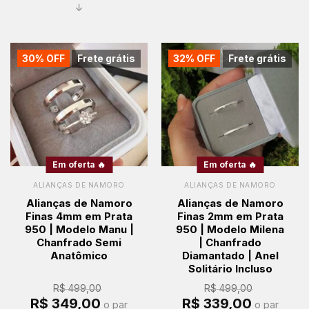
↓
30% OFF
Frete grátis
32% OFF
Frete grátis
Em oferta 🔥
Em oferta 🔥
ALIANÇAS DE NAMORO
ALIANÇAS DE NAMORO
Alianças de Namoro
Alianças de Namoro
Finas 4mm em Prata
Finas 2mm em Prata
950 | Modelo Manu |
950 | Modelo Milena
Chanfrado Semi
| Chanfrado
Anatômico
Diamantado | Anel
Solitário Incluso
R$
499,00
R$
499,00
O
O
O
O
R$
349,00
R$
339,00
o par
o par
preço
preço
preço
preço