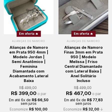
Em oferta 🔥
Em oferta 🔥
ALIANÇAS DE NAMORO
ALIANÇAS DE NAMORO
Alianças de Namoro
Alianças de Namoro
em Prata 950 4mm |
Finas 3mm em Prata
Modelo Jordan |
950 | Modelo
Semi Anatômico |
Melissa | Friso
Feminina
Central Diamantado
Diamantada com
com Lateral Baixa |
Acabamento Lateral
Anel Solitário
Baixa
Incluso
R$
499,00
R$
499,00
O
O
O
O
R$
399,00
R$
467,00
o par
o par
preço
preço
preço
preço
original
atual
original
atual
Em até
6
x de
R$
66,50
Em até
6
x de
R$
77,83
era:
é:
era:
é:
sem juros
sem juros
R$ 499,00.
R$ 399,00.
R$ 499,00.
R$ 467,00.
Economize
R$
100,00
Economize
R$
32,00
↓