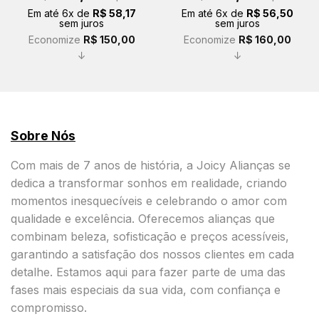
original
atual
original
atual
Em até
6
x de
R$
58,17
Em até
6
x de
R$
56,50
era:
é:
era:
é:
sem juros
sem juros
R$ 499,00.
R$ 349,00.
R$ 499,00.
R$ 339,00.
Economize
R$
150,00
Economize
R$
160,00
↓
↓
Sobre Nós
Com mais de 7 anos de história, a Joicy Alianças se
dedica a transformar sonhos em realidade, criando
momentos inesquecíveis e celebrando o amor com
qualidade e excelência. Oferecemos alianças que
combinam beleza, sofisticação e preços acessíveis,
garantindo a satisfação dos nossos clientes em cada
detalhe. Estamos aqui para fazer parte de uma das
fases mais especiais da sua vida, com confiança e
compromisso.