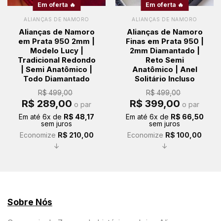
Em oferta 🔥
Em oferta 🔥
ALIANÇAS DE NAMORO
ALIANÇAS DE NAMORO
Alianças de Namoro
Alianças de Namoro
em Prata 950 2mm |
Finas em Prata 950 |
Modelo Lucy |
2mm Diamantado |
Tradicional Redondo
Reto Semi
| Semi Anatômico |
Anatômico | Anel
Todo Diamantado
Solitário Incluso
R$
499,00
R$
499,00
O
O
O
O
R$
289,00
R$
399,00
o par
o par
preço
preço
preço
preço
original
atual
original
atual
Em até
6
x de
R$
48,17
Em até
6
x de
R$
66,50
era:
é:
era:
é:
sem juros
sem juros
R$ 499,00.
R$ 289,00.
R$ 499,00.
R$ 399,00.
Economize
R$
210,00
Economize
R$
100,00
↓
↓
Sobre Nós