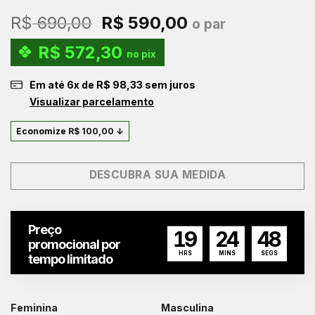
O
O
R$
690,00
R$
590,00
o par
preço
preço
R$
572,30
original
atual
no pix
era:
é:
Em até
6
x de
R$
98,33
sem juros
R$ 690,00.
R$ 590,00.
Visualizar parcelamento
Economize
R$
100,00
↓
DESCUBRA SUA MEDIDA
Preço
19
24
47
promocional por
HRS
MINS
SEGS
tempo limitado
Feminina
Masculina