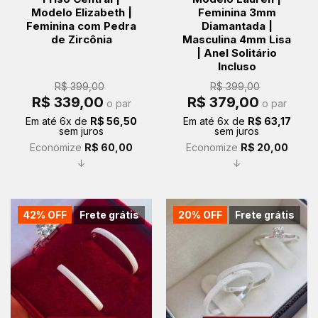
Modelo Elizabeth |
Feminina 3mm
Feminina com Pedra
Diamantada |
de Zircônia
Masculina 4mm Lisa
| Anel Solitário
Incluso
R$
399,00
R$
399,00
O
O
O
O
R$
339,00
R$
379,00
o par
o par
preço
preço
preço
preço
original
atual
original
atual
Em até
6
x de
R$
56,50
Em até
6
x de
R$
63,17
era:
é:
era:
é:
sem juros
sem juros
R$ 399,00.
R$ 339,00.
R$ 399,00.
R$ 379,00.
Economize
R$
60,00
Economize
R$
20,00
↓
↓
42% OFF
Frete grátis
20% OFF
Frete grátis