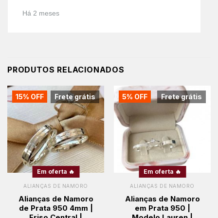
Há 2 meses
PRODUTOS RELACIONADOS
15% OFF
Frete grátis
5% OFF
Frete grátis
Em oferta 🔥
Em oferta 🔥
ALIANÇAS DE NAMORO
ALIANÇAS DE NAMORO
Alianças de Namoro
Alianças de Namoro
de Prata 950 4mm |
em Prata 950 |
Friso Central |
Modelo Lauren |