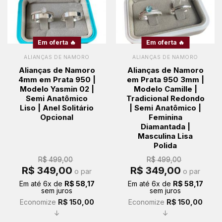
Em oferta 🔥
Em oferta 🔥
ALIANÇAS DE NAMORO
ALIANÇAS DE NAMORO
Alianças de Namoro
Alianças de Namoro
4mm em Prata 950 |
em Prata 950 3mm |
Modelo Yasmin 02 |
Modelo Camille |
Semi Anatômico
Tradicional Redondo
Liso | Anel Solitário
| Semi Anatômico |
Opcional
Feminina
Diamantada |
Masculina Lisa
Polida
R$
499,00
R$
499,00
O
O
O
O
R$
349,00
R$
349,00
o par
o par
preço
preço
preço
preço
original
atual
original
atual
Em até
6
x de
R$
58,17
Em até
6
x de
R$
58,17
era:
é:
era:
é:
sem juros
sem juros
R$ 499,00.
R$ 349,00.
R$ 499,00.
R$ 349,00.
Economize
R$
150,00
Economize
R$
150,00
↓
↓