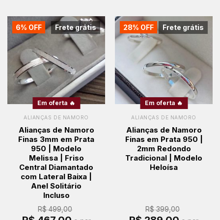
6% OFF
Frete grátis
28% OFF
Frete grátis
Em oferta 🔥
Em oferta 🔥
ALIANÇAS DE NAMORO
ALIANÇAS DE NAMORO
Alianças de Namoro
Alianças de Namoro
Finas 3mm em Prata
Finas em Prata 950 |
950 | Modelo
2mm Redondo
Melissa | Friso
Tradicional | Modelo
Central Diamantado
Heloísa
com Lateral Baixa |
Anel Solitário
Incluso
R$
499,00
R$
399,00
O
O
O
O