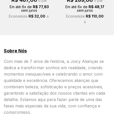
R$
467,00
R$
289,00
o par
o par
preço
preço
preço
preço
original
atual
original
atual
Em até
6
x de
R$
77,83
Em até
6
x de
R$
48,17
era:
é:
era:
é:
sem juros
sem juros
R$ 499,00.
R$ 467,00.
R$ 399,00.
R$ 289,00.
Economize
R$
32,00
↓
Economize
R$
110,00
↓
Sobre Nós
Com mais de 7 anos de história, a Joicy Alianças se
dedica a transformar sonhos em realidade, criando
momentos inesquecíveis e celebrando o amor com
qualidade e excelência. Oferecemos alianças que
combinam beleza, sofisticação e preços acessíveis,
garantindo a satisfação dos nossos clientes em cada
detalhe. Estamos aqui para fazer parte de uma das
fases mais especiais da sua vida, com confiança e
compromisso.