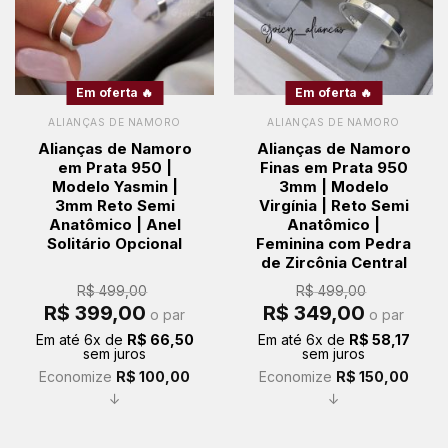
Em oferta 🔥
Em oferta 🔥
ALIANÇAS DE NAMORO
ALIANÇAS DE NAMORO
Alianças de Namoro
Alianças de Namoro
em Prata 950 |
Finas em Prata 950
Modelo Yasmin |
3mm | Modelo
3mm Reto Semi
Virgínia | Reto Semi
Anatômico | Anel
Anatômico |
Solitário Opcional
Feminina com Pedra
de Zircônia Central
R$
499,00
R$
499,00
O
O
O
O
R$
399,00
R$
349,00
o par
o par
preço
preço
preço
preço
original
atual
original
atual
Em até
6
x de
R$
66,50
Em até
6
x de
R$
58,17
era:
é:
era:
é:
sem juros
sem juros
R$ 499,00.
R$ 399,00.
R$ 499,00.
R$ 349,00.
Economize
R$
100,00
Economize
R$
150,00
↓
↓