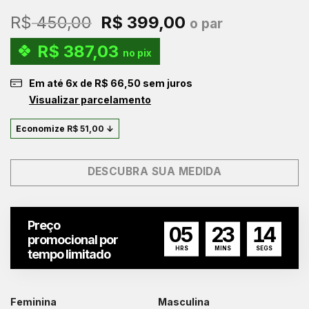
O
O
R$
450,00
R$
399,00
o par
preço
preço
R$
387,03
original
atual
no pix
era:
é:
Em até
6
x de
R$
66,50
sem juros
R$ 450,00.
R$ 399,00.
Visualizar parcelamento
Economize
R$
51,00
↓
DESCUBRA SUA MEDIDA
Preço
05
23
13
promocional por
HRS
MINS
SEGS
tempo limitado
Feminina
Masculina