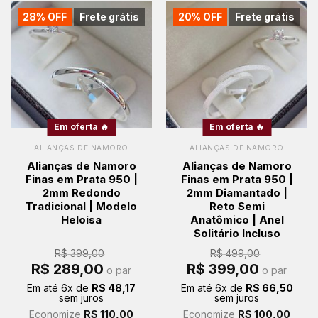
28% OFF
Frete grátis
20% OFF
Frete grátis
Em oferta 🔥
Em oferta 🔥
ALIANÇAS DE NAMORO
ALIANÇAS DE NAMORO
Alianças de Namoro
Alianças de Namoro
Finas em Prata 950 |
Finas em Prata 950 |
2mm Redondo
2mm Diamantado |
Tradicional | Modelo
Reto Semi
Heloísa
Anatômico | Anel
Solitário Incluso
R$
399,00
R$
499,00
O
O
O
O
R$
289,00
R$
399,00
o par
o par
preço
preço
preço
preço
original
atual
original
atual
Em até
6
x de
R$
48,17
Em até
6
x de
R$
66,50
era:
é:
era:
é:
sem juros
sem juros
R$ 399,00.
R$ 289,00.
R$ 499,00.
R$ 399,00.
Economize
R$
110,00
Economize
R$
100,00