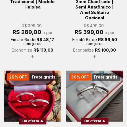
Tradicional | Modelo
3mm Chanfrado |
Heloísa
Semi Anatômico |
Anel Solitário
Opcional
R$
399,00
R$
499,00
O
O
O
O
R$
289,00
R$
399,00
o par
o par
preço
preço
preço
preço
original
atual
original
atual
Em até
6
x de
R$
48,17
Em até
6
x de
R$
66,50
era:
é:
era:
é:
sem juros
sem juros
R$ 399,00.
R$ 289,00.
R$ 499,00.
R$ 399,00.
Economize
R$
110,00
Economize
R$
100,00
↓
↓
20% OFF
Frete grátis
30% OFF
Frete grátis
Em oferta 🔥
Em oferta 🔥