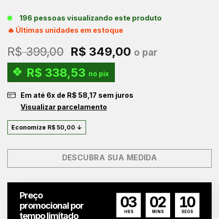
196 pessoas visualizando este produto
🔥 Últimas unidades em estoque
O
O
R$
399,00
R$
349,00
o par
preço
preço
R$
338,53
original
atual
no pix
era:
é:
Em até
6
x de
R$
58,17
sem juros
R$ 399,00.
R$ 349,00.
Visualizar parcelamento
Economize
R$
50,00
↓
DESCUBRA SUA MEDIDA
Preço
03
02
09
promocional por
HRS
MINS
SEGS
tempo limitado