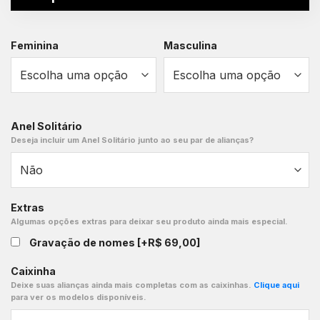
Feminina
Masculina
Anel Solitário
Deseja incluir um Anel Solitário junto ao seu par de alianças?
Extras
Algumas opções extras para deixar seu produto ainda mais especial.
Gravação de nomes
[+R$ 69,00]
Caixinha
Deixe suas alianças ainda mais completas com as caixinhas.
Clique aqui
para ver os modelos disponíveis.