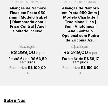
ALIANÇAS DE NAMORO
ALIANÇAS DE NAMORO
Alianças de Namoro
Alianças de Namoro
Finas em Prata 950
em Prata 950 3mm |
2mm | Modelo Isabel
Modelo Charlotte |
| Diamantado com 1
Tradicional Lisa |
Friso Central | Anel
Semi Anatômica |
Solitário Incluso
Anel Solitário
Opcional com Pedra
de Zircônia Azul
R$
499,00
R$
499,00
O
O
O
O
R$
399,00
R$
349,00
o par
o par
preço
preço
preço
preço
original
atual
original
atual
Em até
6
x de
R$
66,50
Em até
6
x de
R$
58,17
era:
é:
era:
é:
sem juros
sem juros
R$ 499,00.
R$ 399,00.
R$ 499,00.
R$ 349,00.
Economize
R$
100,00
Economize
R$
150,00
↓
↓
Sobre Nós