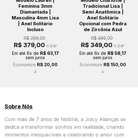
Modelo Lauren |
Modelo Charlotte |
Feminina 3mm
Tradicional Lisa |
Diamantada |
Semi Anatômica |
Masculina 4mm Lisa
Anel Solitário
| Anel Solitário
Opcional com Pedra
Incluso
de Zircônia Azul
R$
399,00
R$
499,00
O
O
O
O
R$
379,00
R$
349,00
o par
o par
preço
preço
preço
preço
original
atual
original
atual
Em até
6
x de
R$
63,17
Em até
6
x de
R$
58,17
era:
é:
era:
é:
sem juros
sem juros
R$ 399,00.
R$ 379,00.
R$ 499,00.
R$ 349,00.
Economize
R$
20,00
Economize
R$
150,00
↓
↓
Sobre Nós
Com mais de 7 anos de história, a Joicy Alianças se
dedica a transformar sonhos em realidade, criando
momentos inesquecíveis e celebrando o amor com