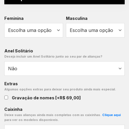
Feminina
Masculina
Anel Solitário
Deseja incluir um Anel Solitário junto ao seu par de alianças?
Extras
Algumas opções extras para deixar seu produto ainda mais especial.
Gravação de nomes
[+R$ 69,00]
Caixinha
Deixe suas alianças ainda mais completas com as caixinhas.
Clique aqui
para ver os modelos disponíveis.