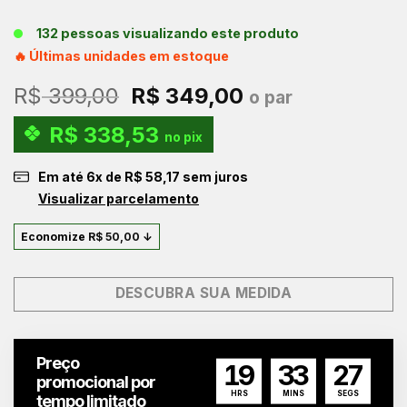
132 pessoas visualizando este produto
🔥 Últimas unidades em estoque
O
O
R$
399,00
R$
349,00
o par
preço
preço
R$
338,53
original
atual
no pix
era:
é:
Em até
6
x de
R$
58,17
sem juros
R$ 399,00.
R$ 349,00.
Visualizar parcelamento
Economize
R$
50,00
↓
DESCUBRA SUA MEDIDA
Preço
19
33
26
promocional por
HRS
MINS
SEGS
tempo limitado