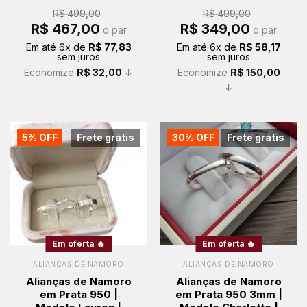
R$
499,00
R$
499,00
O
O
O
O
R$
467,00
R$
349,00
o par
o par
preço
preço
preço
preço
original
atual
original
atual
Em até
6
x de
R$
77,83
Em até
6
x de
R$
58,17
era:
é:
era:
é:
sem juros
sem juros
R$ 499,00.
R$ 467,00.
R$ 499,00.
R$ 349,00.
Economize
R$
32,00
↓
Economize
R$
150,00
↓
5% OFF
Frete grátis
30% OFF
Frete grátis
Em oferta 🔥
Em oferta 🔥
ALIANÇAS DE NAMORO
ALIANÇAS DE NAMORO
Alianças de Namoro
Alianças de Namoro
em Prata 950 |
em Prata 950 3mm |