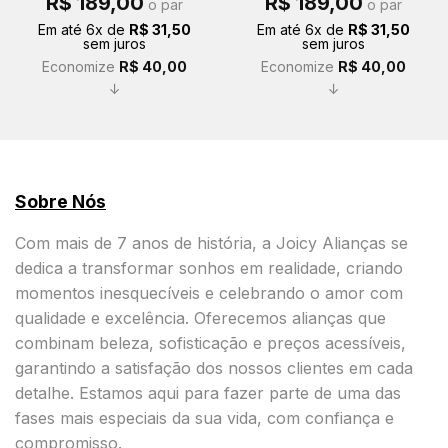
R$
189,00
R$
189,00
o par
o par
preço
preço
preço
preço
original
atual
original
atual
Em até
6
x de
R$
31,50
Em até
6
x de
R$
31,50
era:
é:
era:
é:
sem juros
sem juros
R$ 229,00.
R$ 189,00.
R$ 229,00.
R$ 189,00.
Economize
R$
40,00
Economize
R$
40,00
↓
↓
Sobre Nós
Com mais de 7 anos de história, a Joicy Alianças se
dedica a transformar sonhos em realidade, criando
momentos inesquecíveis e celebrando o amor com
qualidade e excelência. Oferecemos alianças que
combinam beleza, sofisticação e preços acessíveis,
garantindo a satisfação dos nossos clientes em cada
detalhe. Estamos aqui para fazer parte de uma das
fases mais especiais da sua vida, com confiança e
compromisso.