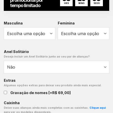
promocional por
HRS
MINS
SEGS
tempo limitado
Masculina
Feminina
Anel Solitário
Deseja incluir um Anel Solitário junto ao seu par de alianças?
Extras
Algumas opções extras para deixar seu produto ainda mais especial.
Gravação de nomes
[+R$ 69,00]
Caixinha
Deixe suas alianças ainda mais completas com as caixinhas.
Clique aqui
para ver os modelos disponíveis.