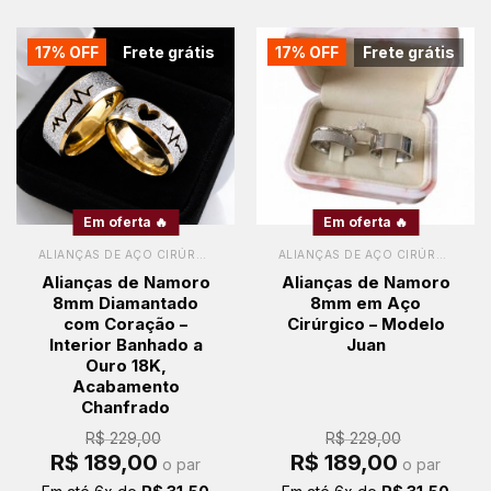
17% OFF
Frete grátis
17% OFF
Frete grátis
Em oferta 🔥
Em oferta 🔥
ALIANÇAS DE AÇO CIRÚRGICO
ALIANÇAS DE AÇO CIRÚRGICO
Alianças de Namoro
Alianças de Namoro
8mm Diamantado
8mm em Aço
com Coração –
Cirúrgico – Modelo
Interior Banhado a
Juan
Ouro 18K,
Acabamento
Chanfrado
R$
229,00
R$
229,00
O
O
O
O
R$
189,00
R$
189,00
o par
o par
preço
preço
preço
preço
original
atual
original
atual