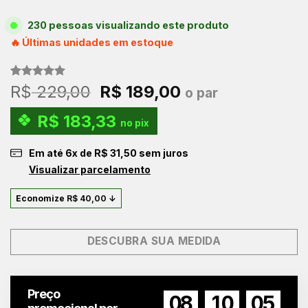
230 pessoas visualizando este produto
🔥 Últimas unidades em estoque
Avaliado
4
O
O
R$
229,00
R$
189,00
o par
como
5.00
preço
preço
de 5, com
R$
183,33
baseado em
original
atual
no pix
avaliações
era:
é:
de clientes
Em até
6
x de
R$
31,50
sem juros
R$ 229,00.
R$ 189,00.
Visualizar parcelamento
Economize
R$
40,00
↓
DESCUBRA SUA MEDIDA
Preço
08
10
04