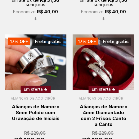
Em até
6
x de
R$
31,50
Em até
6
x de
R$
31,50
era:
é:
era:
é:
sem juros
sem juros
R$ 229,00.
R$ 189,00.
R$ 229,00.
R$ 189,00.
Economize
R$
40,00
Economize
R$
40,00
↓
↓
17% OFF
Frete grátis
17% OFF
Frete grátis
Em oferta 🔥
Em oferta 🔥
ALIANÇAS DE AÇO CIRÚRGICO
ALIANÇAS DE AÇO CIRÚRGICO
Alianças de Namoro
Alianças de Namoro
8mm Polido com
4mm Diamantado
Gravação de Iniciais
com 2 Frisos Canto
a Canto
R$
229,00
R$
229,00
O
O
O
O