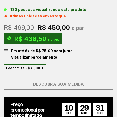
180 pessoas visualizando este produto
🔥 Últimas unidades em estoque
O
O
R$
499,00
R$
450,00
o par
preço
preço
R$
436,50
original
atual
no pix
era:
é:
Em até
6
x de
R$
75,00
sem juros
R$ 499,00.
R$ 450,00.
Visualizar parcelamento
Economize
R$
49,00
↓
DESCUBRA SUA MEDIDA
Preço
10
29
30
promocional por
HRS
MINS
SEGS
tempo limitado