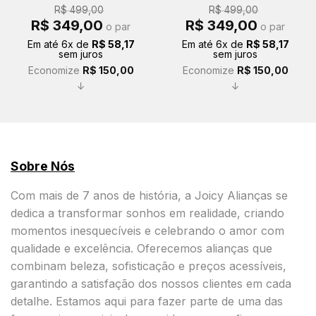
R$
499,00
R$
499,00
O
O
O
O
R$
349,00
R$
349,00
o par
o par
preço
preço
preço
preço
original
atual
original
atual
Em até
6
x de
R$
58,17
Em até
6
x de
R$
58,17
era:
é:
era:
é:
sem juros
sem juros
R$ 499,00.
R$ 349,00.
R$ 499,00.
R$ 349,00.
Economize
R$
150,00
Economize
R$
150,00
↓
↓
Sobre Nós
Com mais de 7 anos de história, a Joicy Alianças se
dedica a transformar sonhos em realidade, criando
momentos inesquecíveis e celebrando o amor com
qualidade e excelência. Oferecemos alianças que
combinam beleza, sofisticação e preços acessíveis,
garantindo a satisfação dos nossos clientes em cada
detalhe. Estamos aqui para fazer parte de uma das