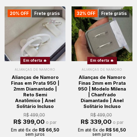
20% OFF
Frete grátis
32% OFF
Frete grátis
Em oferta 🔥
Em oferta 🔥
ALIANÇAS DE NAMORO
ALIANÇAS DE NAMORO
Alianças de Namoro
Alianças de Namoro
Finas em Prata 950 |
Finas 2mm em Prata
2mm Diamantado |
950 | Modelo Milena
Reto Semi
| Chanfrado
Anatômico | Anel
Diamantado | Anel
Solitário Incluso
Solitário Incluso
R$
499,00
R$
499,00
O
O
O
O
R$
399,00
R$
339,00
o par
o par
preço
preço
preço
preço
original
atual
original
atual
Em até
6
x de
R$
66,50
Em até
6
x de
R$
56,50
era:
é:
era:
é:
sem juros
sem juros
R$ 499,00.
R$ 399,00.
R$ 499,00.
R$ 339,00.