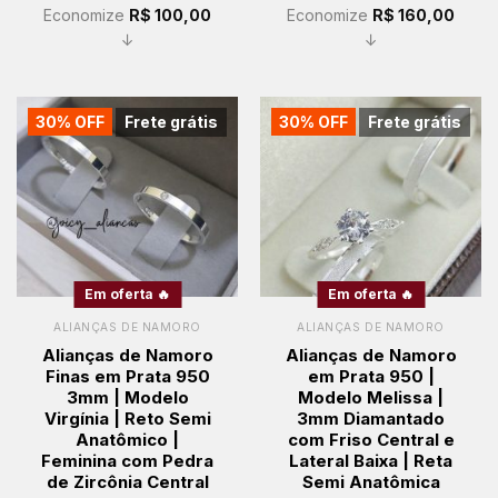
Economize
R$
100,00
Economize
R$
160,00
↓
↓
30% OFF
Frete grátis
30% OFF
Frete grátis
Em oferta 🔥
Em oferta 🔥
ALIANÇAS DE NAMORO
ALIANÇAS DE NAMORO
Alianças de Namoro
Alianças de Namoro
Finas em Prata 950
em Prata 950 |
3mm | Modelo
Modelo Melissa |
Virgínia | Reto Semi
3mm Diamantado
Anatômico |
com Friso Central e
Feminina com Pedra
Lateral Baixa | Reta
de Zircônia Central
Semi Anatômica