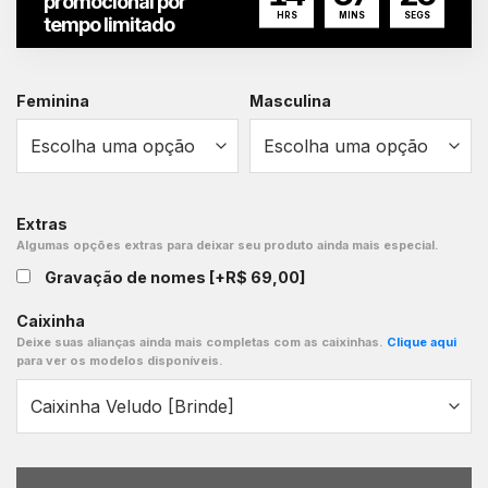
promocional por
HRS
MINS
SEGS
tempo limitado
Feminina
Masculina
Extras
Algumas opções extras para deixar seu produto ainda mais especial.
Gravação de nomes
[+R$ 69,00]
Caixinha
Deixe suas alianças ainda mais completas com as caixinhas.
Clique aqui
para ver os modelos disponíveis.