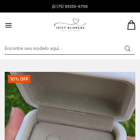
Skip
(75) 99255-6756
to
content
Pesquisar
por:
10% OFF