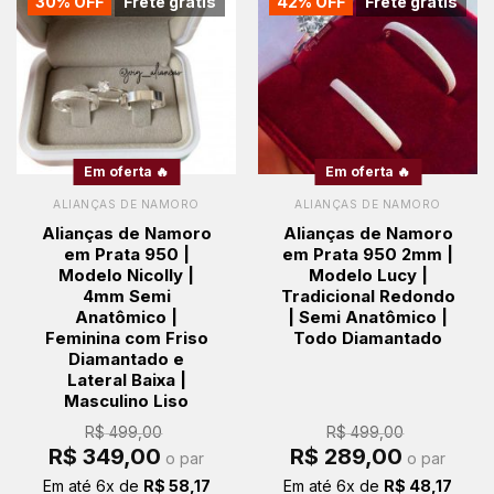
30% OFF
Frete grátis
42% OFF
Frete grátis
Em oferta 🔥
Em oferta 🔥
ALIANÇAS DE NAMORO
ALIANÇAS DE NAMORO
Alianças de Namoro
Alianças de Namoro
em Prata 950 |
em Prata 950 2mm |
Modelo Nicolly |
Modelo Lucy |
4mm Semi
Tradicional Redondo
Anatômico |
| Semi Anatômico |
Feminina com Friso
Todo Diamantado
Diamantado e
Lateral Baixa |
Masculino Liso
R$
499,00
R$
499,00
O
O
O
O
R$
349,00
R$
289,00
o par
o par
preço
preço
preço
preço
original
atual
original
atual
Em até
6
x de
R$
58,17
Em até
6
x de
R$
48,17
era:
é:
era:
é: