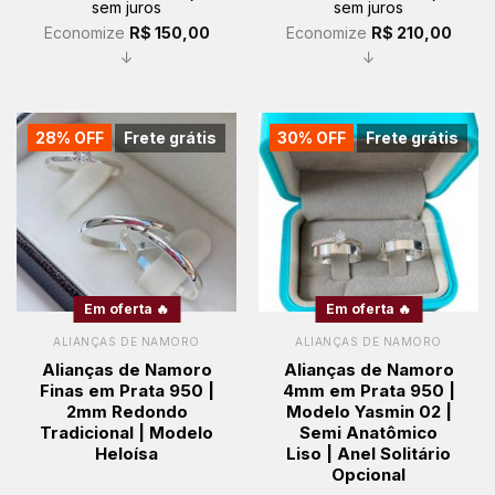
sem juros
sem juros
R$ 499,00.
R$ 349,00.
R$ 499,00.
R$ 289,00.
Economize
R$
150,00
Economize
R$
210,00
↓
↓
28% OFF
Frete grátis
30% OFF
Frete grátis
Em oferta 🔥
Em oferta 🔥
ALIANÇAS DE NAMORO
ALIANÇAS DE NAMORO
Alianças de Namoro
Alianças de Namoro
Finas em Prata 950 |
4mm em Prata 950 |
2mm Redondo
Modelo Yasmin 02 |
Tradicional | Modelo
Semi Anatômico
Heloísa
Liso | Anel Solitário
Opcional