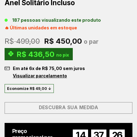
Anel Solitário Incluso
187 pessoas visualizando este produto
🔥 Últimas unidades em estoque
O
O
R$
499,00
R$
450,00
o par
preço
preço
R$
436,50
original
atual
no pix
era:
é:
Em até
6
x de
R$
75,00
sem juros
R$ 499,00.
R$ 450,00.
Visualizar parcelamento
Economize
R$
49,00
↓
DESCUBRA SUA MEDIDA
Preço
14
37
25