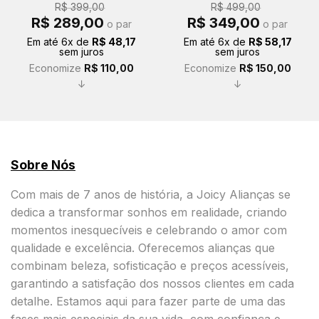
R$
399,00
R$
499,00
O
O
O
O
R$
289,00
R$
349,00
o par
o par
preço
preço
preço
preço
original
atual
original
atual
Em até
6
x de
R$
48,17
Em até
6
x de
R$
58,17
era:
é:
era:
é:
sem juros
sem juros
R$ 399,00.
R$ 289,00.
R$ 499,00.
R$ 349,00.
Economize
R$
110,00
Economize
R$
150,00
↓
↓
Sobre Nós
Com mais de 7 anos de história, a Joicy Alianças se
dedica a transformar sonhos em realidade, criando
momentos inesquecíveis e celebrando o amor com
qualidade e excelência. Oferecemos alianças que
combinam beleza, sofisticação e preços acessíveis,
garantindo a satisfação dos nossos clientes em cada
detalhe. Estamos aqui para fazer parte de uma das
fases mais especiais da sua vida, com confiança e