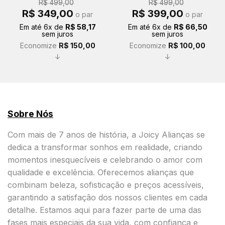
R$
499,00
R$
499,00
O
O
O
O
R$
349,00
R$
399,00
o par
o par
preço
preço
preço
preço
original
atual
original
atual
Em até
6
x de
R$
58,17
Em até
6
x de
R$
66,50
era:
é:
era:
é:
sem juros
sem juros
R$ 499,00.
R$ 349,00.
R$ 499,00.
R$ 399,00.
Economize
R$
150,00
Economize
R$
100,00
↓
↓
Sobre Nós
Com mais de 7 anos de história, a Joicy Alianças se
dedica a transformar sonhos em realidade, criando
momentos inesquecíveis e celebrando o amor com
qualidade e excelência. Oferecemos alianças que
combinam beleza, sofisticação e preços acessíveis,
garantindo a satisfação dos nossos clientes em cada
detalhe. Estamos aqui para fazer parte de uma das
fases mais especiais da sua vida, com confiança e