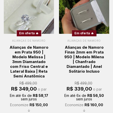
Em oferta 🔥
Em oferta 🔥
ALIANÇAS DE NAMORO
ALIANÇAS DE NAMORO
Alianças de Namoro
Alianças de Namoro
em Prata 950 |
Finas 2mm em Prata
Modelo Melissa |
950 | Modelo Milena
3mm Diamantado
| Chanfrado
com Friso Central e
Diamantado | Anel
Lateral Baixa | Reta
Solitário Incluso
Semi Anatômica
R$
499,00
R$
499,00
O
O
O
O
R$
349,00
R$
339,00
o par
o par
preço
preço
preço
preço
original
atual
original
atual
Em até
6
x de
R$
58,17
Em até
6
x de
R$
56,50
era:
é:
era:
é:
sem juros
sem juros
R$ 499,00.
R$ 349,00.
R$ 499,00.
R$ 339,00.
Economize
R$
150,00
Economize
R$
160,00
↓
↓