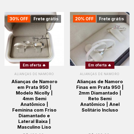
30% OFF
Frete grátis
20% OFF
Frete grátis
Em oferta 🔥
Em oferta 🔥
ALIANÇAS DE NAMORO
ALIANÇAS DE NAMORO
Alianças de Namoro
Alianças de Namoro
em Prata 950 |
Finas em Prata 950 |
Modelo Nicolly |
2mm Diamantado |
4mm Semi
Reto Semi
Anatômico |
Anatômico | Anel
Feminina com Friso
Solitário Incluso
Diamantado e
Lateral Baixa |
Masculino Liso