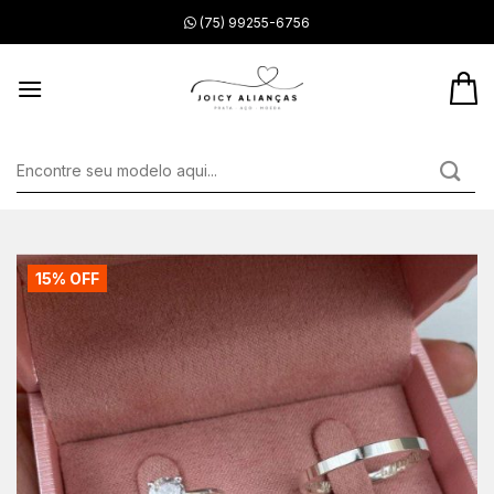
Skip
(75) 99255-6756
to
content
Pesquisar
por:
15% OFF