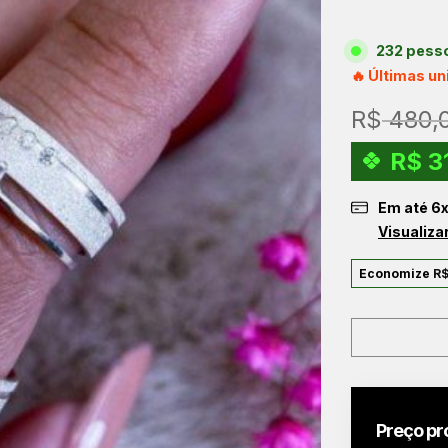
232 pesso
🔥 Últimas u
R$
480,
R$
3
Em até
6
Visualiza
Economize
R
Preço pr