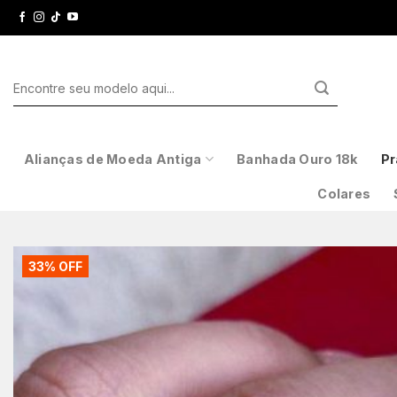
Skip
to
content
Pesquisar
por:
Alianças de Moeda Antiga
Banhada Ouro 18k
Pr
Colares
33% OFF