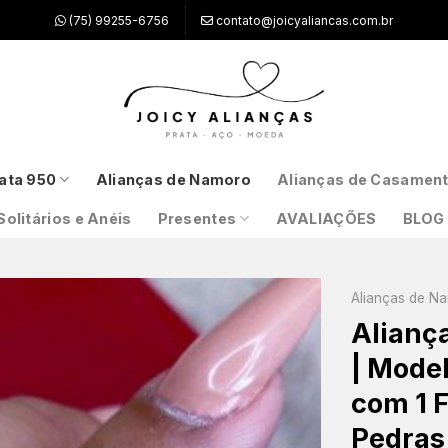
(75) 99255-6756
contato@joicyaliancas.com.br
ata 950
Alianças de Namoro
Alianças de Casamen
Solitários e Anéis
Presentes
AVALIAÇÕES
BLOG
Alianças de N
Alianç
| Mode
com 1 F
Pedras 