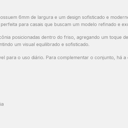
possuem
6mm de largura
e um design sofisticado e moder
 perfeita para casais que buscam um modelo refinado e exc
cônia posicionadas dentro do friso
, agregando um toque de
ntindo um visual equilibrado e sofisticado.
el para o uso diário. Para complementar o conjunto, há a
ia