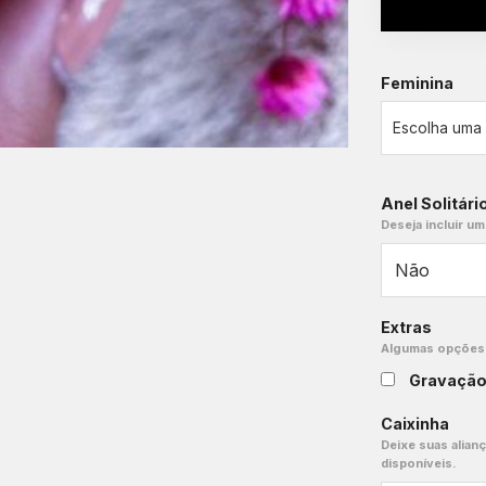
Feminina
Anel Solitári
Deseja incluir um
Extras
Algumas opções e
Gravaçã
Caixinha
Deixe suas alian
disponíveis.