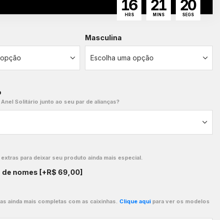
16
21
19
HRS
MINS
SEGS
Masculina
o
 Anel Solitário junto ao seu par de alianças?
xtras para deixar seu produto ainda mais especial.
o de nomes
[+R$ 69,00]
ças ainda mais completas com as caixinhas.
Clique aqui
para ver os modelos