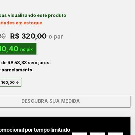
as visualizando este produto
nidades em estoque
O
O
00
R$
320,00
o par
preço
preço
10,40
original
atual
no pix
era:
é:
x de
R$
53,33
sem juros
R$ 480,00.
R$ 320,00.
r parcelamento
$
160,00
↓
DESCUBRA SUA MEDIDA
omocional por tempo limitado