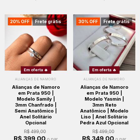
20% OFF
Frete grátis
30% OFF
Frete grátis
Em oferta 🔥
Em oferta 🔥
ALIANÇAS DE NAMORO
ALIANÇAS DE NAMORO
Alianças de Namoro
Alianças de Namoro
em Prata 950 |
em Prata 950 |
Modelo Samily |
Modelo Yasmin |
3mm Chanfrado |
3mm Reto
Semi Anatômico |
Anatômico | Modelo
Anel Solitário
Liso | Anel Solitário
Opcional
Pedra Azul Opcional
R$
499,00
R$
499,00
O
O
O
O
R$
399,00
R$
349,00
o par
o par
preço
preço
preço
preço