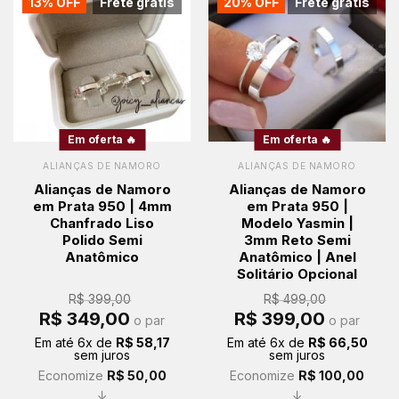
13% OFF
Frete grátis
20% OFF
Frete grátis
Em oferta 🔥
Em oferta 🔥
ALIANÇAS DE NAMORO
ALIANÇAS DE NAMORO
Alianças de Namoro
Alianças de Namoro
em Prata 950 | 4mm
em Prata 950 |
Chanfrado Liso
Modelo Yasmin |
Polido Semi
3mm Reto Semi
Anatômico
Anatômico | Anel
Solitário Opcional
R$
399,00
R$
499,00
O
O
O
O
R$
349,00
R$
399,00
o par
o par
preço
preço
preço
preço
original
atual
original
atual
Em até
6
x de
R$
58,17
Em até
6
x de
R$
66,50
era:
é:
era:
é:
sem juros
sem juros
R$ 399,00.
R$ 349,00.
R$ 499,00.
R$ 399,00.
Economize
R$
50,00
Economize
R$
100,00
↓
↓