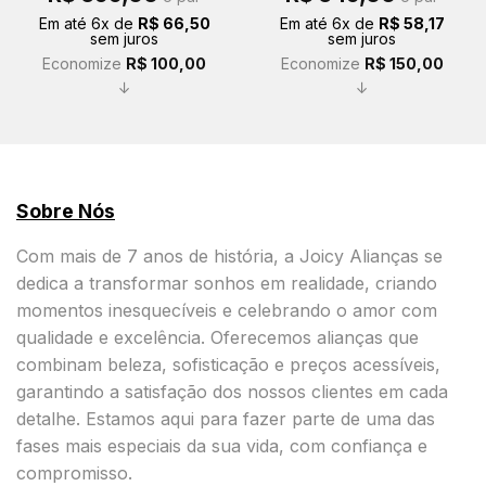
original
atual
original
atual
Em até
6
x de
R$
66,50
Em até
6
x de
R$
58,17
era:
é:
era:
é:
sem juros
sem juros
R$ 499,00.
R$ 399,00.
R$ 499,00.
R$ 349,00.
Economize
R$
100,00
Economize
R$
150,00
↓
↓
Sobre Nós
Com mais de 7 anos de história, a Joicy Alianças se
dedica a transformar sonhos em realidade, criando
momentos inesquecíveis e celebrando o amor com
qualidade e excelência. Oferecemos alianças que
combinam beleza, sofisticação e preços acessíveis,
garantindo a satisfação dos nossos clientes em cada
detalhe. Estamos aqui para fazer parte de uma das
fases mais especiais da sua vida, com confiança e
compromisso.