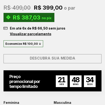
O
O
R$
499,00
R$
399,00
o par
preço
preço
R$
387,03
original
atual
no pix
era:
é:
Em até
6
x de
R$
66,50
sem juros
R$ 499,00.
R$ 399,00.
Visualizar parcelamento
Economize
R$
100,00
↓
DESCUBRA SUA MEDIDA
Preço
21
48
33
promocional por
HRS
MINS
SEGS
tempo limitado
Feminina
Masculina