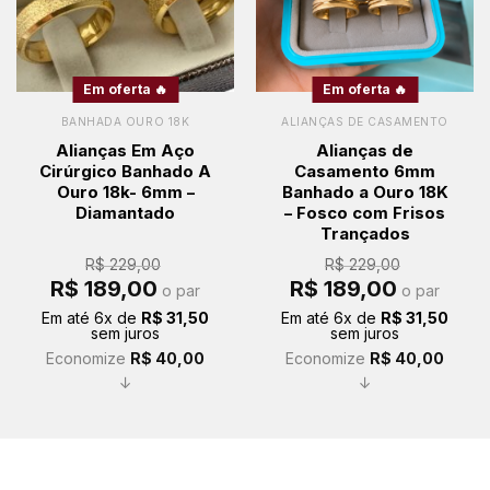
Em oferta 🔥
Em oferta 🔥
BANHADA OURO 18K
ALIANÇAS DE CASAMENTO
Alianças Em Aço
Alianças de
Cirúrgico Banhado A
Casamento 6mm
Ouro 18k- 6mm –
Banhado a Ouro 18K
Diamantado
– Fosco com Frisos
Trançados
R$
229,00
R$
229,00
O
O
O
O
R$
189,00
R$
189,00
o par
o par
preço
preço
preço
preço
original
atual
original
atual
Em até
6
x de
R$
31,50
Em até
6
x de
R$
31,50
era:
é:
era:
é:
sem juros
sem juros
R$ 229,00.
R$ 189,00.
R$ 229,00.
R$ 189,00.
Economize
R$
40,00
Economize
R$
40,00
↓
↓