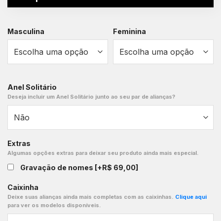
Masculina
Feminina
Anel Solitário
Deseja incluir um Anel Solitário junto ao seu par de alianças?
Extras
Algumas opções extras para deixar seu produto ainda mais especial.
Gravação de nomes
[+R$ 69,00]
Caixinha
Deixe suas alianças ainda mais completas com as caixinhas.
Clique aqui
para ver os modelos disponíveis.