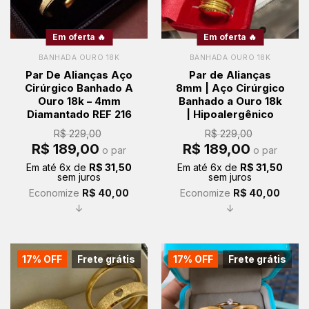
Em oferta 🔥
Em oferta 🔥
BANHADA OURO 18K
BANHADA OURO 18K
Par De Alianças Aço
Par de Alianças
Cirúrgico Banhado A
8mm | Aço Cirúrgico
Ouro 18k – 4mm
Banhado a Ouro 18k
Diamantado REF 216
| Hipoalergênico
R$
229,00
R$
229,00
O
O
O
O
R$
189,00
R$
189,00
o par
o par
preço
preço
preço
preço
original
atual
original
atual
Em até
6
x de
R$
31,50
Em até
6
x de
R$
31,50
era:
é:
era:
é:
sem juros
sem juros
R$ 229,00.
R$ 189,00.
R$ 229,00.
R$ 189,00.
Economize
R$
40,00
Economize
R$
40,00
↓
↓
17% OFF
Frete grátis
17% OFF
Frete grátis