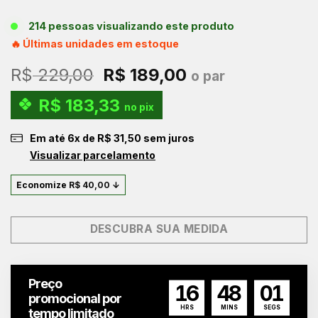
214 pessoas visualizando este produto
🔥 Últimas unidades em estoque
O
O
R$
229,00
R$
189,00
o par
preço
preço
R$
183,33
original
atual
no pix
era:
é:
Em até
6
x de
R$
31,50
sem juros
R$ 229,00.
R$ 189,00.
Visualizar parcelamento
Economize
R$
40,00
↓
DESCUBRA SUA MEDIDA
Preço
16
48
00
promocional por
HRS
MINS
SEGS
tempo limitado