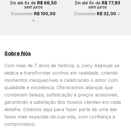
Em até
6
x de
R$
66,50
Em até
6
x de
R$
77,83
era:
é:
era:
é:
sem juros
sem juros
R$ 499,00.
R$ 399,00.
R$ 499,00.
R$ 467,00.
Economize
R$
100,00
Economize
R$
32,00
↓
↓
Sobre Nós
Com mais de 7 anos de história, a Joicy Alianças se
dedica a transformar sonhos em realidade, criando
momentos inesquecíveis e celebrando o amor com
qualidade e excelência. Oferecemos alianças que
combinam beleza, sofisticação e preços acessíveis,
garantindo a satisfação dos nossos clientes em cada
detalhe. Estamos aqui para fazer parte de uma das
fases mais especiais da sua vida, com confiança e
compromisso.