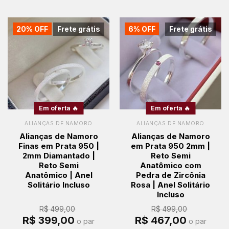
20% OFF
Frete grátis
6% OFF
Frete grátis
Em oferta 🔥
Em oferta 🔥
ALIANÇAS DE NAMORO
ALIANÇAS DE NAMORO
Alianças de Namoro
Alianças de Namoro
Finas em Prata 950 |
em Prata 950 2mm |
2mm Diamantado |
Reto Semi
Reto Semi
Anatômico com
Anatômico | Anel
Pedra de Zircônia
Solitário Incluso
Rosa | Anel Solitário
Incluso
R$
499,00
R$
499,00
O
O
O
O
R$
399,00
R$
467,00
o par
o par
preço
preço
preço
preço
original
atual
original
atual