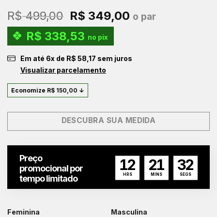
O
O
R$
499,00
R$
349,00
o par
preço
preço
R$
338,53
original
atual
no pix
era:
é:
Em até
6
x de
R$
58,17
sem juros
R$ 499,00.
R$ 349,00.
Visualizar parcelamento
Economize
R$
150,00
↓
DESCUBRA SUA MEDIDA
Preço
12
21
31
promocional por
HRS
MINS
SEGS
tempo limitado
Feminina
Masculina