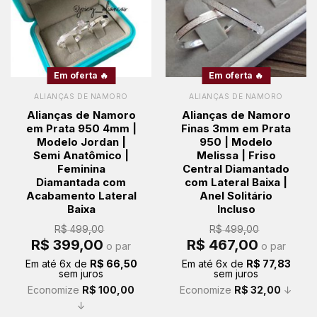
Em oferta 🔥
Em oferta 🔥
ALIANÇAS DE NAMORO
ALIANÇAS DE NAMORO
Alianças de Namoro
Alianças de Namoro
em Prata 950 4mm |
Finas 3mm em Prata
Modelo Jordan |
950 | Modelo
Semi Anatômico |
Melissa | Friso
Feminina
Central Diamantado
Diamantada com
com Lateral Baixa |
Acabamento Lateral
Anel Solitário
Baixa
Incluso
R$
499,00
R$
499,00
O
O
O
O
R$
399,00
R$
467,00
o par
o par
preço
preço
preço
preço
original
atual
original
atual
Em até
6
x de
R$
66,50
Em até
6
x de
R$
77,83
era:
é:
era:
é:
sem juros
sem juros
R$ 499,00.
R$ 399,00.
R$ 499,00.
R$ 467,00.
Economize
R$
100,00
Economize
R$
32,00
↓
↓