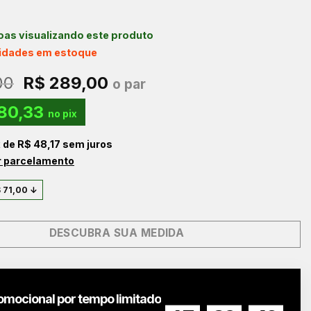
as visualizando este produto
nidades em estoque
O
O
00
R$
289,00
o par
preço
preço
80,33
original
atual
no pix
era:
é:
x de
R$
48,17
sem juros
R$ 360,00.
R$ 289,00.
r parcelamento
$
71,00
↓
DESCUBRA SUA MEDIDA
omocional por tempo limitado