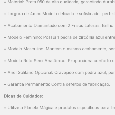
•
Material:
Prata 950 de alta qualidade, garantindo durabil
•
Largura de 4mm:
Modelo delicado e sofisticado, perfei
•
Acabamento Diamantado com 2 Frisos Laterais:
Brilho 
•
Modelo Feminino:
Possui
1 pedra de zircônia azul entre
•
Modelo Masculino:
Mantém o mesmo acabamento, sem a 
•
Modelo Reto Semi Anatômico:
Proporciona conforto e a
•
Anel Solitário Opcional:
Cravejado com pedra azul, perm
•
Garantia Permanente:
Contra defeitos de fabricação.
Dicas de Cuidados:
• Utilize a Flanela Mágica e produtos específicos para l