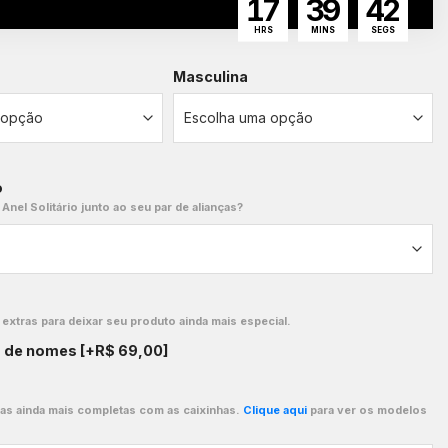
17
39
41
HRS
MINS
SEGS
Masculina
o
 Anel Solitário junto ao seu par de alianças?
xtras para deixar seu produto ainda mais especial.
o de nomes
[+R$ 69,00]
ças ainda mais completas com as caixinhas.
Clique aqui
para ver os modelos