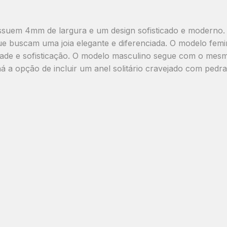
ossuem
4mm de largura
e um design sofisticado e moderno
 que buscam uma joia elegante e diferenciada. O modelo fe
ividade e sofisticação. O modelo masculino segue com o m
há a opção de incluir um
anel solitário cravejado com pedra