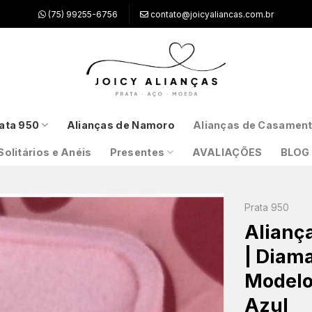
(75) 99255-6756
contato@joicyaliancas.com.br
ata 950
Alianças de Namoro
Alianças de Casamen
Solitários e Anéis
Presentes
AVALIAÇÕES
BLOG
Prata 950
Alianç
| Diama
Modelo
Azul