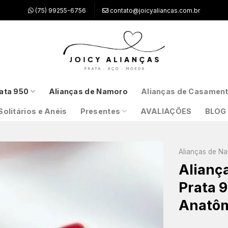
(75) 99255-6756
contato@joicyaliancas.com.br
ata 950
Alianças de Namoro
Alianças de Casamen
Solitários e Anéis
Presentes
AVALIAÇÕES
BLOG
Alianças de N
Alianç
Prata 9
Anatô