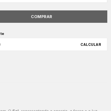
COMPRAR
ete
CALCULAR
etam. O
Sol
, representando a energia, a força e a luz,