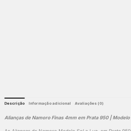
Descrição
Informação adicional
Avaliações (0)
Alianças de Namoro Finas 4mm em Prata 950 | Modelo So
As
Alianças de Namoro Modelo Sol e Lua
, em
Prata 950