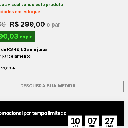
as visualizando este produto
nidades em estoque
O
O
00
R$
299,00
o par
preço
preço
90,03
original
atual
no pix
era:
é:
x de
R$
49,83
sem juros
R$ 350,00.
R$ 299,00.
r parcelamento
$
51,00
↓
DESCUBRA SUA MEDIDA
omocional por tempo limitado
10
07
26
HRS
MINS
SEGS