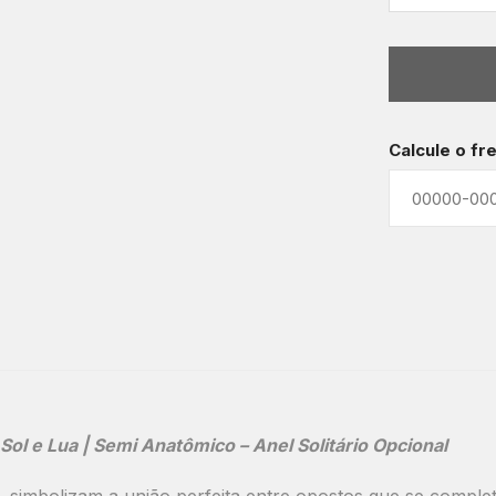
Calcule o fr
l e Lua | Semi Anatômico – Anel Solitário Opcional
, simbolizam a união perfeita entre opostos que se compl