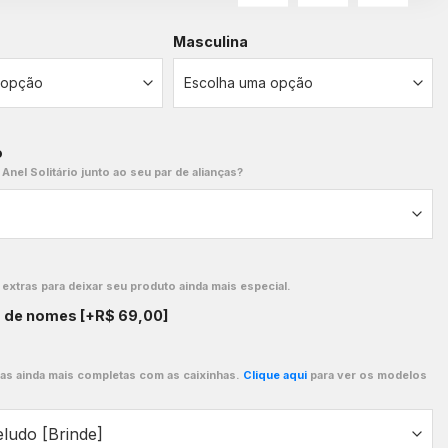
Masculina
o
 Anel Solitário junto ao seu par de alianças?
xtras para deixar seu produto ainda mais especial.
o de nomes
[+R$ 69,00]
ças ainda mais completas com as caixinhas.
Clique aqui
para ver os modelos