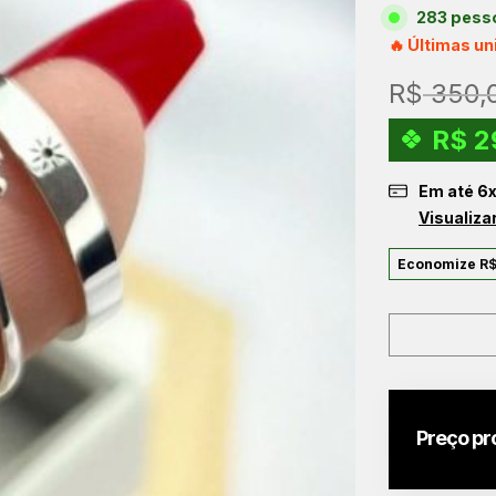
283 pesso
🔥 Últimas u
R$
350,
R$
2
Em até
6
Visualiza
Economize
R
Preço pr