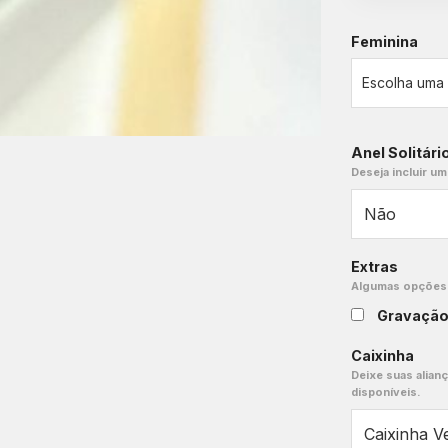
Feminina
Anel Solitári
Deseja incluir um
Extras
Algumas opções e
Gravaçã
Caixinha
Deixe suas alian
disponíveis.