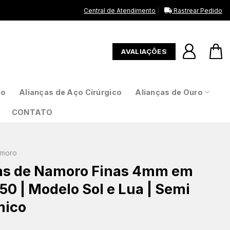
Central de Atendimento
Rastrear Pedido
AVALIAÇÕES
to
Alianças de Aço Cirúrgico
Alianças de Ouro
CONTATO
amoro
as de Namoro Finas 4mm em
50 | Modelo Sol e Lua | Semi
mico