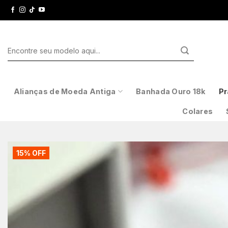
Skip
to
content
Pesquisar
por:
Alianças de Moeda Antiga
Banhada Ouro 18k
Pr
Colares
15% OFF