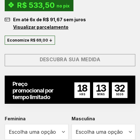
R$
533,50
original
atual
no pix
era:
é:
Em até
6
x de
R$
91,67
sem juros
R$ 619,00.
R$ 550,00.
Visualizar parcelamento
Economize
R$
69,00
↓
DESCUBRA SUA MEDIDA
Preço
18
13
31
promocional por
HRS
MINS
SEGS
tempo limitado
Feminina
Masculina