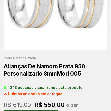
Prata Personalizada
Alianças De Namoro Prata 950
Personalizado 8mmMod 005
243 pessoas visualizando este produto
🔥 Últimas unidades em estoque
O
O
R$
619,00
R$
550,00
o par
preço
preço