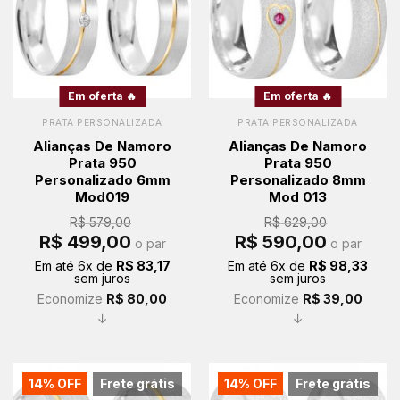
Em oferta 🔥
Em oferta 🔥
PRATA PERSONALIZADA
PRATA PERSONALIZADA
Alianças De Namoro
Alianças De Namoro
Prata 950
Prata 950
Personalizado 6mm
Personalizado 8mm
Mod019
Mod 013
R$
579,00
R$
629,00
O
O
O
O
R$
499,00
R$
590,00
o par
o par
preço
preço
preço
preço
original
atual
original
atual
Em até
6
x de
R$
83,17
Em até
6
x de
R$
98,33
era:
é:
era:
é:
sem juros
sem juros
R$ 579,00.
R$ 499,00.
R$ 629,00.
R$ 590,00.
Economize
R$
80,00
Economize
R$
39,00
↓
↓
14% OFF
Frete grátis
14% OFF
Frete grátis