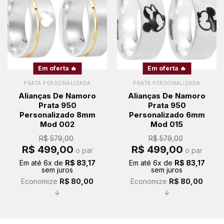
Em oferta 🔥
Em oferta 🔥
PRATA PERSONALIZADA
PRATA PERSONALIZADA
Alianças De Namoro
Alianças De Namoro
Prata 950
Prata 950
Personalizado 8mm
Personalizado 6mm
Mod 002
Mod 015
R$
579,00
R$
579,00
O
O
O
O
R$
499,00
R$
499,00
o par
o par
preço
preço
preço
preço
original
atual
original
atual
Em até
6
x de
R$
83,17
Em até
6
x de
R$
83,17
era:
é:
era:
é:
sem juros
sem juros
R$ 579,00.
R$ 499,00.
R$ 579,00.
R$ 499,00.
Economize
R$
80,00
Economize
R$
80,00
↓
↓