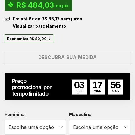
R$
484,03
original
atual
no pix
era:
é:
Em até
6
x de
R$
83,17
sem juros
R$ 579,00.
R$ 499,00.
Visualizar parcelamento
Economize
R$
80,00
↓
DESCUBRA SUA MEDIDA
Preço
03
17
56
promocional por
HRS
MINS
SEGS
tempo limitado
Feminina
Masculina