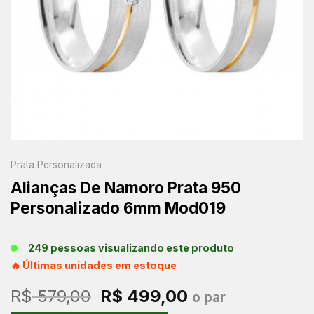
Prata Personalizada
Alianças De Namoro Prata 950
Personalizado 6mm Mod019
249 pessoas visualizando este produto
🔥 Últimas unidades em estoque
O
O
R$
579,00
R$
499,00
o par
preço
preço