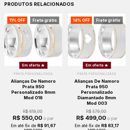
PRODUTOS RELACIONADOS
11% OFF
Frete grátis
14% OFF
Frete grátis
Em oferta 🔥
Em oferta 🔥
PRATA PERSONALIZADA
PRATA PERSONALIZADA
Alianças De Namoro
Alianças De Namoro
Prata 950
Prata 950
Personalizado 8mm
Personalizado
Mod 016
Diamantado 8mm
Mod 003
R$
619,00
R$
579,00
O
O
O
O
R$
550,00
R$
499,00
o par
o par
preço
preço
preço
preço
original
atual
original
atual
Em até
6
x de
R$
91,67
Em até
6
x de
R$
83,17
era:
é:
era:
é:
sem juros
sem juros