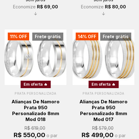
R$ 619,00.
R$ 550,00.
R$ 579,00.
R$ 499,00.
Economize
R$
69,00
Economize
R$
80,00
↓
↓
11% OFF
Frete grátis
14% OFF
Frete grátis
Em oferta 🔥
Em oferta 🔥
PRATA PERSONALIZADA
PRATA PERSONALIZADA
Alianças De Namoro
Alianças De Namoro
Prata 950
Prata 950
Personalizado 8mm
Personalizado 8mm
Mod 018
Mod 017
R$
619,00
R$
579,00
O
O
O
O
R$
550,00
R$
499,00
o par
o par
preço
preço
preço
preço