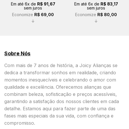
original
atual
original
atual
Em até
6
x de
R$
91,67
Em até
6
x de
R$
83,17
era:
é:
era:
é:
sem juros
sem juros
R$ 619,00.
R$ 550,00.
R$ 579,00.
R$ 499,00.
Economize
R$
69,00
Economize
R$
80,00
↓
↓
Sobre Nós
Com mais de 7 anos de história, a Joicy Alianças se
dedica a transformar sonhos em realidade, criando
momentos inesquecíveis e celebrando o amor com
qualidade e excelência. Oferecemos alianças que
combinam beleza, sofisticação e preços acessíveis,
garantindo a satisfação dos nossos clientes em cada
detalhe. Estamos aqui para fazer parte de uma das
fases mais especiais da sua vida, com confiança e
compromisso.