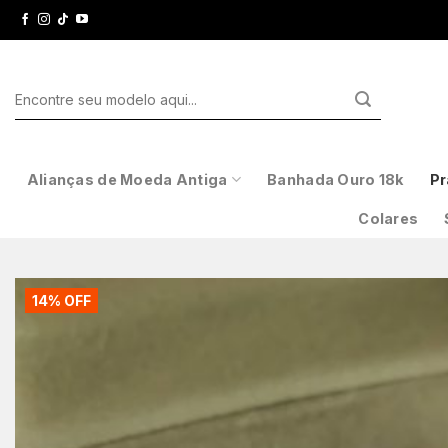
Skip
to
content
Pesquisar
por:
Alianças de Moeda Antiga
Banhada Ouro 18k
Pr
Colares
14% OFF