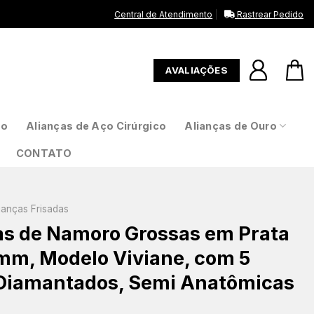
Central de Atendimento
Rastrear Pedido
AVALIAÇÕES
to
Alianças de Aço Cirúrgico
Alianças de Ouro
CONTATO
ianças Frisadas
as de Namoro Grossas em Prata
mm, Modelo Viviane, com 5
 Diamantados, Semi Anatômicas