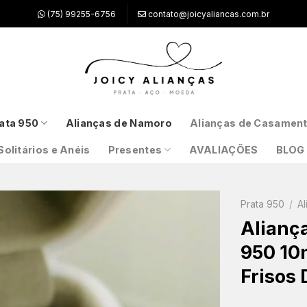
(75) 99255-6756
contato@joicyaliancas.com.br
ata 950
Alianças de Namoro
Alianças de Casamen
Solitários e Anéis
Presentes
AVALIAÇÕES
BLOG
Prata 950
/
Al
Alianç
950 10
Frisos