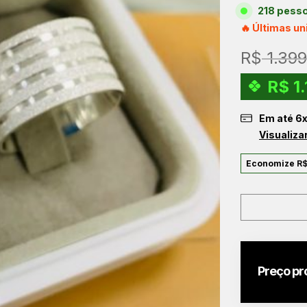
218 pesso
🔥 Últimas u
R$
1.399
R$
1.
Em até
6
Visualiza
Economize
R
Preço pr