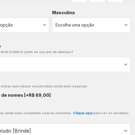
Masculina
o
 Anel Solitário junto ao seu par de alianças?
xtras para deixar seu produto ainda mais especial.
o de nomes
[+R$ 69,00]
ças ainda mais completas com as caixinhas.
Clique aqui
para ver os modelos