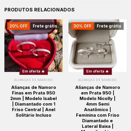
PRODUTOS RELACIONADOS
20% OFF
Frete grátis
30% OFF
Frete grátis
Em oferta 🔥
Em oferta 🔥
ALIANÇAS DE NAMORO
ALIANÇAS DE NAMORO
Alianças de Namoro
Alianças de Namoro
Finas em Prata 950
em Prata 950 |
2mm | Modelo Isabel
Modelo Nicolly |
| Diamantado com 1
4mm Semi
Friso Central | Anel
Anatômico |
Solitário Incluso
Feminina com Friso
Diamantado e
Lateral Baixa |