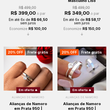
Masculino Liso
R$
499,00
R$
499,00
O
O
O
O
R$
399,00
R$
349,00
o par
o par
preço
preço
preço
preço
original
atual
original
atual
Em até
6
x de
R$
66,50
Em até
6
x de
R$
58,17
era:
é:
era:
é:
sem juros
sem juros
R$ 499,00.
R$ 399,00.
R$ 499,00.
R$ 349,00.
Economize
R$
100,00
Economize
R$
150,00
↓
↓
20% OFF
Frete grátis
20% OFF
Frete grátis
Em oferta 🔥
Em oferta 🔥
ALIANÇAS DE NAMORO
ALIANÇAS DE NAMORO
Alianças de Namoro
Alianças de Namoro
em Prata 950 |
em Prata 950 |