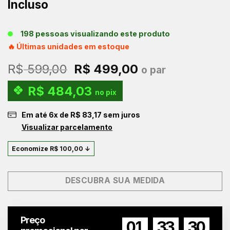
Incluso
198 pessoas visualizando este produto
🔥 Últimas unidades em estoque
O
O
R$
599,00
R$
499,00
o par
preço
preço
R$
484,03
original
atual
no pix
era:
é:
Em até
6
x de
R$
83,17
sem juros
R$ 599,00.
R$ 499,00.
Visualizar parcelamento
Economize
R$
100,00
↓
DESCUBRA SUA MEDIDA
Preço
01
33
30