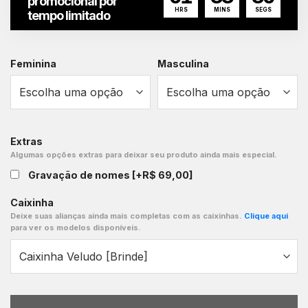
promocional por
HRS
MINS
SEGS
tempo limitado
Feminina
Masculina
Extras
Algumas opções extras para deixar seu produto ainda mais especial.
Gravação de nomes
[+R$ 69,00]
Caixinha
Deixe suas alianças ainda mais completas com as caixinhas.
Clique aqui
para ver os modelos disponíveis.