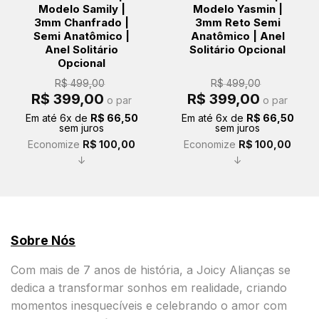
Modelo Samily |
Modelo Yasmin |
3mm Chanfrado |
3mm Reto Semi
Semi Anatômico |
Anatômico | Anel
Anel Solitário
Solitário Opcional
Opcional
R$
499,00
R$
499,00
O
O
O
O
R$
399,00
R$
399,00
o par
o par
preço
preço
preço
preço
original
atual
original
atual
Em até
6
x de
R$
66,50
Em até
6
x de
R$
66,50
era:
é:
era:
é:
sem juros
sem juros
R$ 499,00.
R$ 399,00.
R$ 499,00.
R$ 399,00.
Economize
R$
100,00
Economize
R$
100,00
↓
↓
Sobre Nós
Com mais de 7 anos de história, a Joicy Alianças se
dedica a transformar sonhos em realidade, criando
momentos inesquecíveis e celebrando o amor com