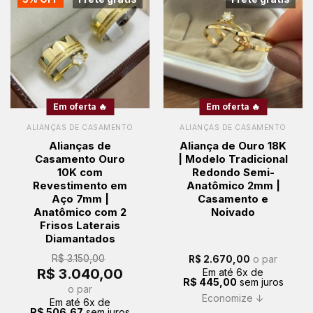
Em oferta 🔥
Em oferta 🔥
ALIANÇAS DE CASAMENTO
ALIANÇAS DE CASAMENTO
Alianças de
Aliança de Ouro 18K
Casamento Ouro
| Modelo Tradicional
10K com
Redondo Semi-
Revestimento em
Anatômico 2mm |
Aço 7mm |
Casamento e
Anatômico com 2
Noivado
Frisos Laterais
Diamantados
R$
3.150,00
o par
R$
2.670,00
O
O
R$
3.040,00
Em até
6
x de
preço
preço
R$
445,00
sem juros
original
atual
o par
era:
é:
Economize ↓
Em até
6
x de
R$ 3.150,00.
R$ 3.040,00.
R$
506,67
sem juros