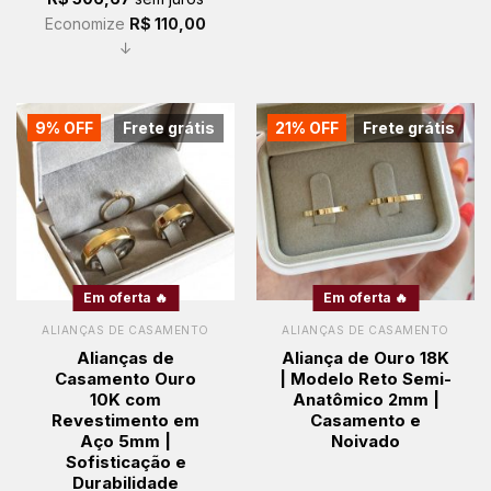
Economize
R$
110,00
↓
9% OFF
Frete grátis
21% OFF
Frete grátis
Em oferta 🔥
Em oferta 🔥
ALIANÇAS DE CASAMENTO
ALIANÇAS DE CASAMENTO
Alianças de
Aliança de Ouro 18K
Casamento Ouro
| Modelo Reto Semi-
10K com
Anatômico 2mm |
Revestimento em
Casamento e
Aço 5mm |
Noivado
Sofisticação e
Durabilidade