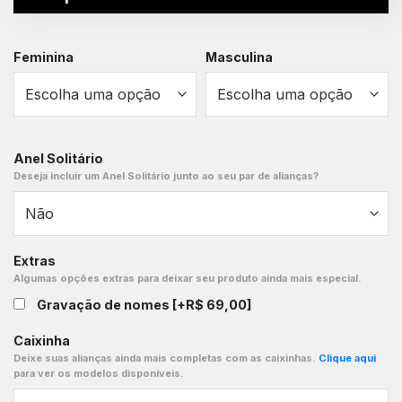
Feminina
Masculina
Anel Solitário
Deseja incluir um Anel Solitário junto ao seu par de alianças?
Extras
Algumas opções extras para deixar seu produto ainda mais especial.
Gravação de nomes
[+R$ 69,00]
Caixinha
Deixe suas alianças ainda mais completas com as caixinhas.
Clique aqui
para ver os modelos disponíveis.