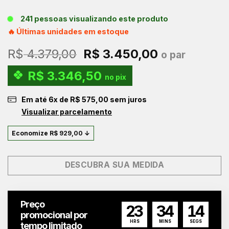
241 pessoas visualizando este produto
🔥 Últimas unidades em estoque
O
O
R$
4.379,00
R$
3.450,00
o par
preço
preço
R$
3.346,50
original
atual
no pix
era:
é:
Em até
6
x de
R$
575,00
sem juros
R$ 4.379,00.
R$ 3.450,0
Visualizar parcelamento
Economize
R$
929,00
↓
DESCUBRA SUA MEDIDA
Preço
23
34
13
promocional por
HRS
MINS
SEGS
tempo limitado