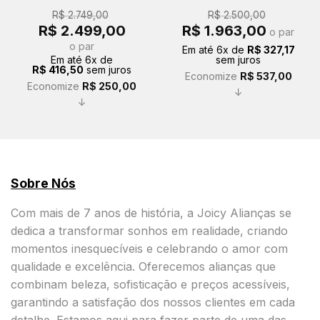
R$
2.749,00
R$
2.500,00
O
O
O
O
R$
2.499,00
R$
1.963,00
o par
preço
preço
preço
preço
original
atual
original
atual
o par
Em até
6
x de
R$
327,17
era:
é:
era:
é:
Em até
6
x de
sem juros
R$ 2.749,00.
R$ 2.499,00.
R$ 2.500,00.
R$ 1.963,00
R$
416,50
sem juros
Economize
R$
537,00
Economize
R$
250,00
↓
↓
Sobre Nós
Com mais de 7 anos de história, a Joicy Alianças se
dedica a transformar sonhos em realidade, criando
momentos inesquecíveis e celebrando o amor com
qualidade e excelência. Oferecemos alianças que
combinam beleza, sofisticação e preços acessíveis,
garantindo a satisfação dos nossos clientes em cada
detalhe. Estamos aqui para fazer parte de uma das