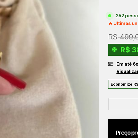
252 pesso
🔥 Últimas u
R$
490,
R$
3
Em até
6
Visualiza
Economize
R
Preço pr