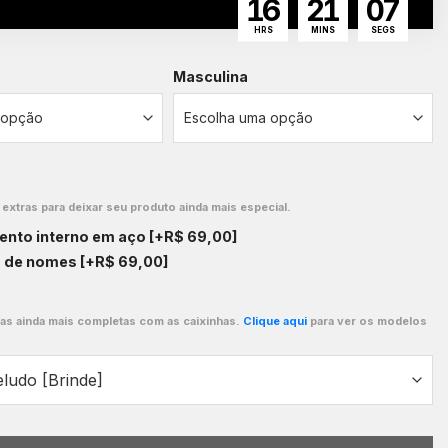
16
21
06
HRS
MINS
SEGS
Masculina
xtras para deixar seu produto ainda mais especial.
ento interno em aço
[+R$ 69,00]
o de nomes
[+R$ 69,00]
ças ainda mais completas com as caixinhas.
Clique aqui
para ver os modelos