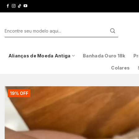
Skip
to
content
Pesquisar
por:
Alianças de Moeda Antiga
Banhada Ouro 18k
Pr
Colares
19% OFF