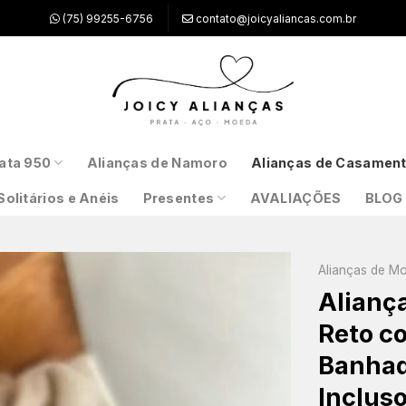
(75) 99255-6756
contato@joicyaliancas.com.br
ata 950
Alianças de Namoro
Alianças de Casamen
Solitários e Anéis
Presentes
AVALIAÇÕES
BLOG
Alianças de M
Alianç
Reto co
Banhada
Inclus