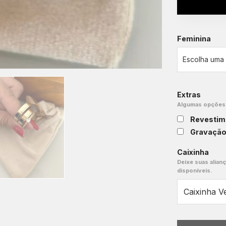
Feminina
Extras
Algumas opções e
Revestim
Gravaçã
Caixinha
Deixe suas alian
disponíveis.