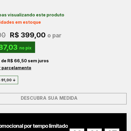
as visualizando este produto
nidades em estoque
O
O
00
R$
399,00
o par
preço
preço
87,03
original
atual
no pix
era:
é:
x de
R$
66,50
sem juros
R$ 490,00.
R$ 399,00.
r parcelamento
$
91,00
↓
DESCUBRA SUA MEDIDA
omocional por tempo limitado