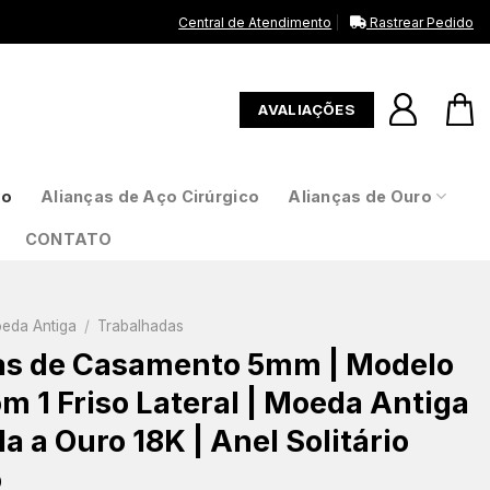
Central de Atendimento
Rastrear Pedido
AVALIAÇÕES
to
Alianças de Aço Cirúrgico
Alianças de Ouro
CONTATO
oeda Antiga
/
Trabalhadas
as de Casamento 5mm | Modelo
m 1 Friso Lateral | Moeda Antiga
 a Ouro 18K | Anel Solitário
o