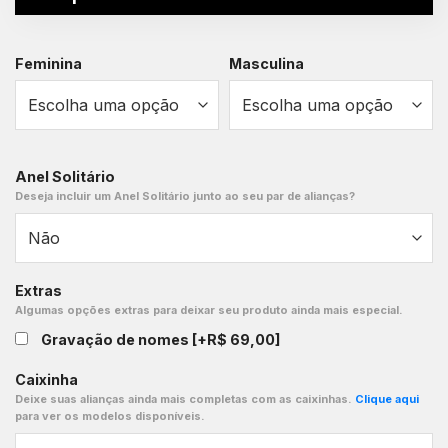
Feminina
Masculina
Anel Solitário
Deseja incluir um Anel Solitário junto ao seu par de alianças?
Extras
Algumas opções extras para deixar seu produto ainda mais especial.
Gravação de nomes
[+R$ 69,00]
Caixinha
Deixe suas alianças ainda mais completas com as caixinhas.
Clique aqui
para ver os modelos disponíveis.