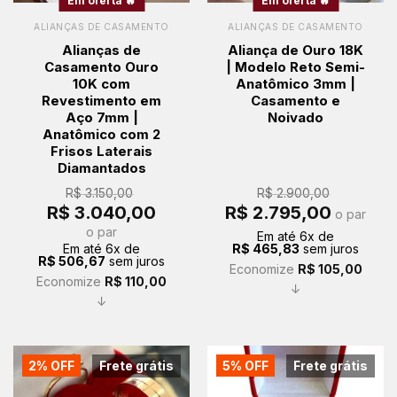
Em oferta 🔥
Em oferta 🔥
ALIANÇAS DE CASAMENTO
ALIANÇAS DE CASAMENTO
Alianças de
Aliança de Ouro 18K
Casamento Ouro
| Modelo Reto Semi-
10K com
Anatômico 3mm |
Revestimento em
Casamento e
Aço 7mm |
Noivado
Anatômico com 2
Frisos Laterais
Diamantados
R$
3.150,00
R$
2.900,00
O
O
O
O
R$
3.040,00
R$
2.795,00
o par
preço
preço
preço
preço
original
atual
original
atual
o par
Em até
6
x de
era:
é:
era:
é:
Em até
6
x de
R$
465,83
sem juros
R$ 3.150,00.
R$ 3.040,00.
R$ 2.900,00.
R$ 2.795,0
R$
506,67
sem juros
Economize
R$
105,00
Economize
R$
110,00
↓
↓
2% OFF
Frete grátis
5% OFF
Frete grátis