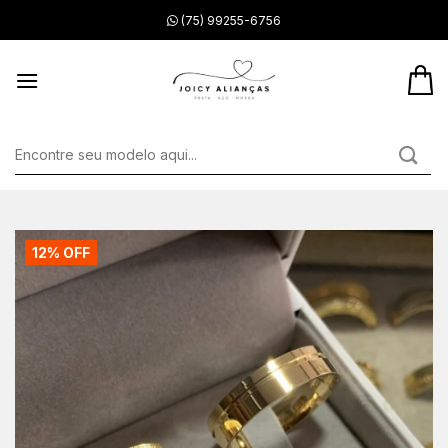
Skip
(75) 99255-6756
to
content
Pesquisar
por:
12% OFF