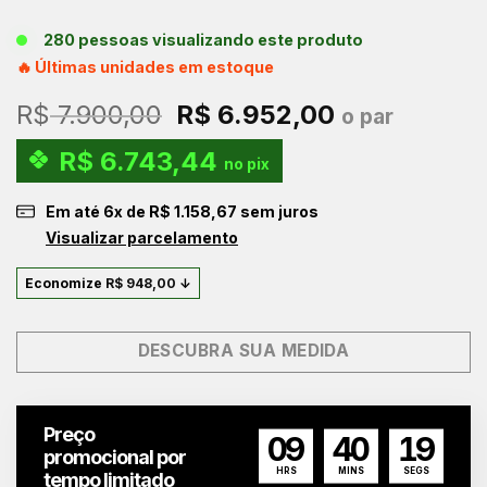
280 pessoas visualizando este produto
🔥 Últimas unidades em estoque
O
O
R$
7.900,00
R$
6.952,00
o par
preço
preço
R$
6.743,44
original
atual
no pix
era:
é:
Em até
6
x de
R$
1.158,67
sem juros
R$ 7.900,00.
R$ 6.952,00
Visualizar parcelamento
Economize
R$
948,00
↓
DESCUBRA SUA MEDIDA
Preço
09
40
19
promocional por
HRS
MINS
SEGS
tempo limitado