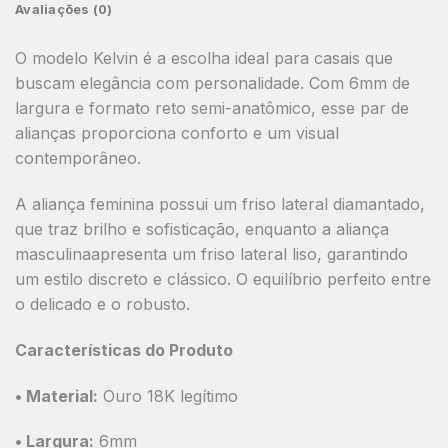
Avaliações (0)
O modelo
Kelvin
é a escolha ideal para casais que
buscam elegância com personalidade. Com
6mm de
largura
e
formato reto semi-anatômico
, esse par de
alianças proporciona conforto e um visual
contemporâneo.
A
aliança feminina
possui um
friso lateral diamantado
,
que traz brilho e sofisticação, enquanto a
aliança
masculina
apresenta um
friso lateral liso
, garantindo
um estilo discreto e clássico. O equilíbrio perfeito entre
o delicado e o robusto.
Características do Produto
•
Material:
Ouro 18K legítimo
•
Largura:
6mm