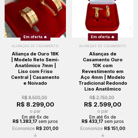
Em oferta 🔥
Em oferta 🔥
ALIANÇAS DE CASAMENTO
ALIANÇAS DE CASAMENTO
Aliança de Ouro 18K
Alianças de
| Modelo Reto Semi-
Casamento Ouro
Anatômico 7mm |
10K com
Liso com Friso
Revestimento em
Central | Casamento
Aço 4mm | Modelo
e Noivado
Tradicional Redondo
Liso Anatômico
R$
8.500,00
R$
2.750,00
O
O
O
O
R$
8.299,00
R$
2.599,00
preço
preço
preço
preço
original
atual
original
atual
o par
o par
era:
é:
era:
é:
Em até
6
x de
Em até
6
x de
R$ 8.500,00.
R$ 8.299,00.
R$ 2.750,00.
R$ 2.59
R$
1.383,17
sem juros
R$
433,17
sem juros
Economize
R$
201,00
Economize
R$
151,00
↓
↓